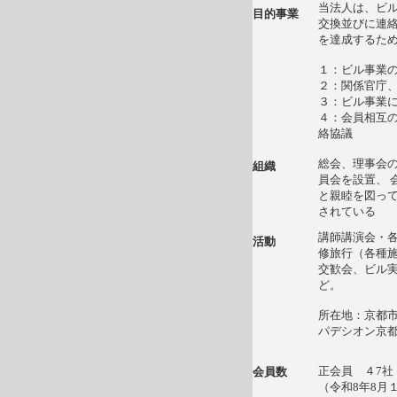
当法人は、ビ
目的事業
交換並びに連
を達成するた
１：ビル事業
２：関係官庁
３：ビル事業
４：会員相互
絡協議
総会、理事会
組織
員会を設置、 
と親睦を図って
されている
講師講演会・
活動
修旅行（各種
交歓会、ビル
ど。
所在地：京都市
パデシオン京都
正会員 ４7
会員数
（令和8年8月