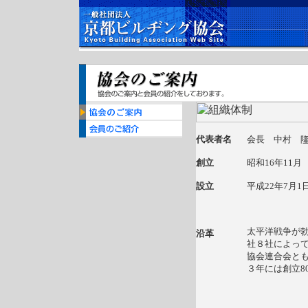
代表者名
会長 中村 
創立
昭和16年11月
設立
平成22年7月
太平洋戦争が勃
沿革
社８社によっ
協会連合会と
３年には創立8